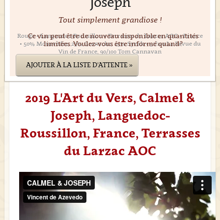
Joseph
Tout simplement grandiose !
Ce vin peut être de nouveau disponible en quantités
Rouge • Languedoc-Roussillon • Terrasses du Larzac AOC • France
limitées. Voulez-vous être informé quand?
• 50% Mourvèdre, 25% Grenache, 25% Syrah • 91/100 La Revue du
Vin de France, 90/100 Tom Cannavan
AJOUTER À LA LISTE D'ATTENTE »
2019 L'Art du Vers, Calmel &
Joseph, Languedoc-
Roussillon, France, Terrasses
du Larzac AOC