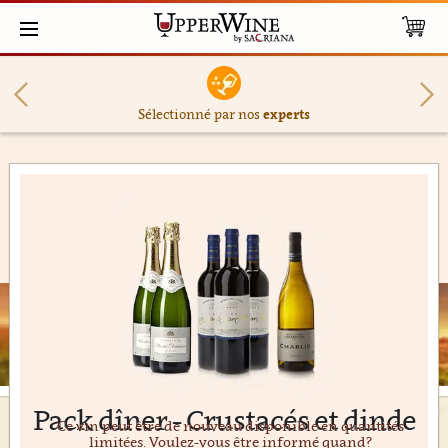
Sélectionné par nos
experts
Pack dîner - Crustacés et dinde
Ce vin peut être de nouveau disponible en quantités
limitées. Voulez-vous être informé quand?