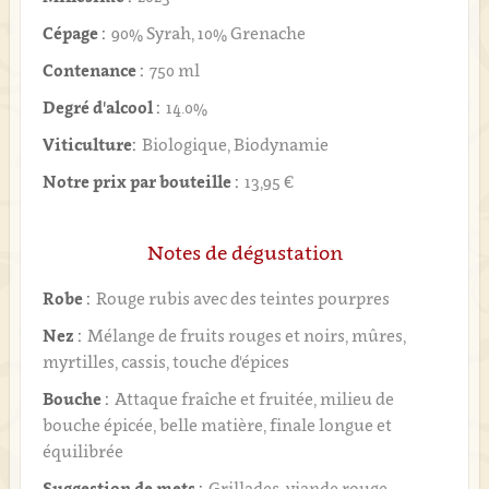
Cépage :
90% Syrah, 10% Grenache
Contenance :
750 ml
Degré d'alcool :
14.0%
Viticulture:
Biologique, Biodynamie
Notre prix par bouteille :
13,95 €
Notes de dégustation
Robe :
Rouge rubis avec des teintes pourpres
Nez :
Mélange de fruits rouges et noirs, mûres,
myrtilles, cassis, touche d'épices
Bouche :
Attaque fraîche et fruitée, milieu de
bouche épicée, belle matière, finale longue et
équilibrée
Suggestion de mets :
Grillades, viande rouge