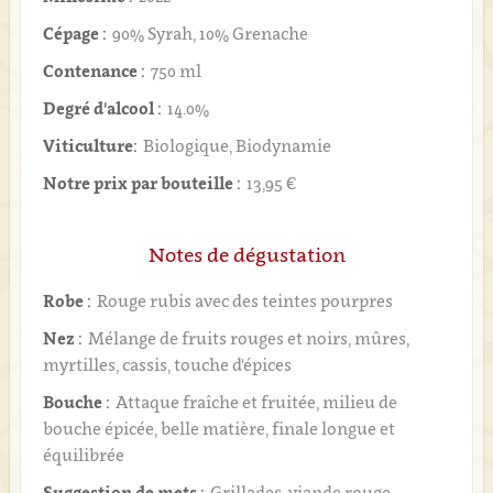
Cépage :
90% Syrah, 10% Grenache
Contenance :
750 ml
Degré d'alcool :
14.0%
Viticulture:
Biologique, Biodynamie
Notre prix par bouteille :
13,95 €
Notes de dégustation
Robe :
Rouge rubis avec des teintes pourpres
Nez :
Mélange de fruits rouges et noirs, mûres,
myrtilles, cassis, touche d'épices
Bouche :
Attaque fraîche et fruitée, milieu de
bouche épicée, belle matière, finale longue et
équilibrée
Suggestion de mets :
Grillades, viande rouge