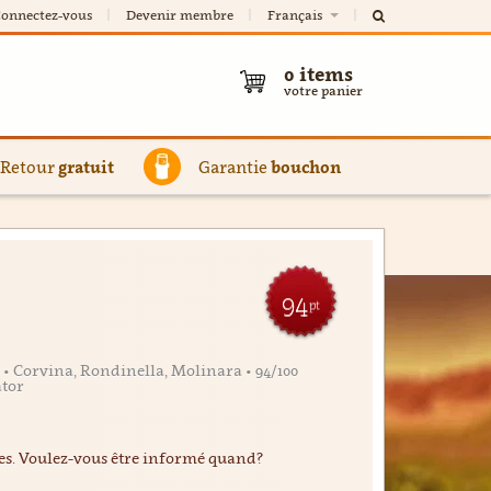
onnectez-vous
Devenir membre
Français
0
items
votre panier
Retour
gratuit
Garantie
bouchon
94
pt
 • Corvina, Rondinella, Molinara • 94/100
ator
ées. Voulez-vous être informé quand?