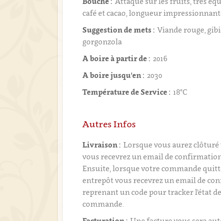
Bouche :
Attaque sur les fruits, très éq
café et cacao, longueur impressionnant
Suggestion de mets :
Viande rouge, gib
gorgonzola
A boire à partir de :
2016
A boire jusqu'en :
2030
Température de Service :
18°C
Autres Infos
Livraison :
Lorsque vous aurez clôtur
vous recevrez un email de confirmati
Ensuite, lorsque votre commande quitt
entrepôt vous recevrez un email de con
reprenant un code pour tracker l’état de
commande.
Facturation :
Une facture vous sera a