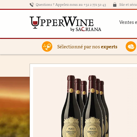
Questions ? Appelez-nous au +32 2 772 50 43
Sûr et sécu
Ventes 
Sélectionné par nos
experts