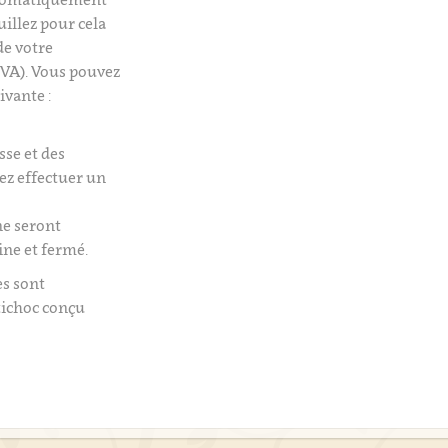
uillez pour cela
de votre
VA). Vous pouvez
ivante :
isse et des
tez effectuer un
e seront
ine et fermé.
es sont
tichoc conçu