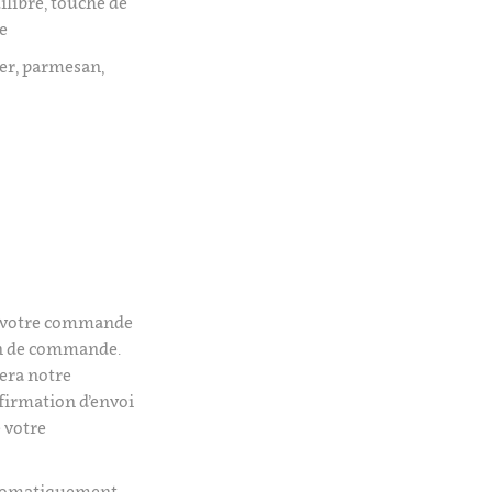
uilibré, touche de
e
ier, parmesan,
é votre commande
on de commande.
era notre
firmation d’envoi
 votre
utomatiquement