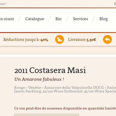
C
risé !
en cours
Catalogue
Bio
Services
Blog
Réductions jusqu'à
-40%
Livraison
5,90€
2011 Costasera Masi
Un Amarone fabuleux !
Rouge • Vénétie • Amarone della Valpolicella DOCG • Italie
James Suckling, 92/100 Wine Enthusiast, 91/100 Wine Spect
Ce vin peut être de nouveau disponible en quantités limit