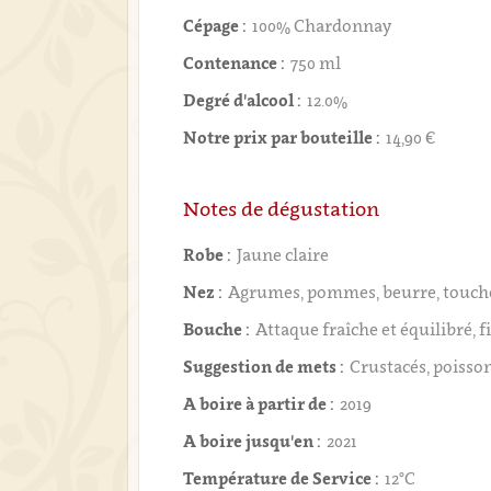
Cépage :
100% Chardonnay
Contenance :
750 ml
Degré d'alcool :
12.0%
Notre prix par bouteille :
14,90 €
Notes de dégustation
Robe :
Jaune claire
Nez :
Agrumes, pommes, beurre, touche
Bouche :
Attaque fraîche et équilibré, f
Suggestion de mets :
Crustacés, poisso
A boire à partir de :
2019
A boire jusqu'en :
2021
Température de Service :
12°C