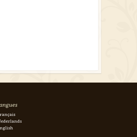
angues
rançais
ederlands
nglish