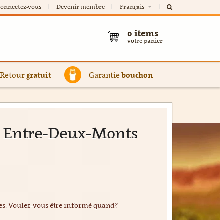
onnectez-vous
Devenir membre
Français
0
items
votre panier
Retour
gratuit
Garantie
bouchon
e Entre-Deux-Monts
ées. Voulez-vous être informé quand?