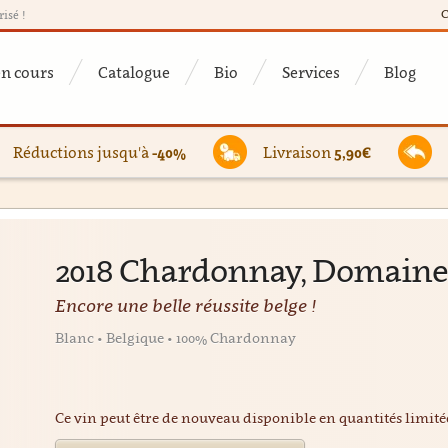
C
risé !
en cours
Catalogue
Bio
Services
Blog
Réductions jusqu'à
-40%
Livraison
5,90€
2018 Chardonnay, Domain
Encore une belle réussite belge !
Blanc • Belgique • 100% Chardonnay
Ce vin peut être de nouveau disponible en quantités limit