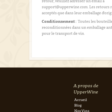
retour, veuillez adresser un email à
support@upperwine.com. Les retours n
acceptés que dans leur emballage d'orig
Conditionnement :
Toutes les bouteill
reconditionnées dans un emballage an
pour le transport de vin.
A propos de
UpperWine
Accueil
Blog
Nos Vins