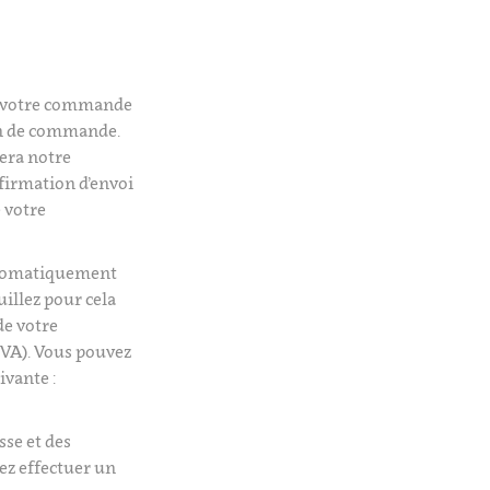
é votre commande
on de commande.
era notre
firmation d’envoi
 votre
utomatiquement
uillez pour cela
de votre
VA). Vous pouvez
ivante :
isse et des
tez effectuer un