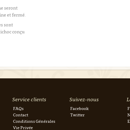
e seront
ine et fermé.
es sont
tichoc conçu
Service clients
Suivez-nous
L
FAQs
Facebook
F
Contact
Twitter
N
Conditions Générales
E
Vie Privée