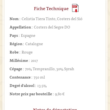
Fiche Technique
Nom :
Celistia Tiera Tinto, Costers del Sió
Appellation :
Costers del Segre DO
Pays :
Espagne
Région :
Catalogne
Robe :
Rouge
Millésime :
2017
Cépage :
70% Tempranillo, 30% Syrah
Contenance :
750 ml
Degré d'alcool :
13.5%
Notre prix par bouteille :
9,80 €
Notes de dégustation