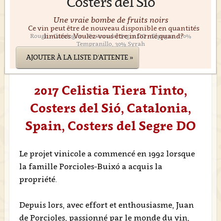
Costers del Sió
Une vraie bombe de fruits noirs
Ce vin peut être de nouveau disponible en quantités
limitées. Voulez-vous être informé quand?
Rouge • Catalogne • Costers del Segre DO • Espagne • 70%
Tempranillo, 30% Syrah
AJOUTER À LA LISTE D'ATTENTE »
2017 Celistia Tiera Tinto,
Costers del Sió, Catalonia,
Spain, Costers del Segre DO
Le projet vinicole a commencé en 1992 lorsque
la famille Porcioles-Buixó a acquis la
propriété.
Depuis lors, avec effort et enthousiasme, Juan
de Porcioles, passionné par le monde du vin,