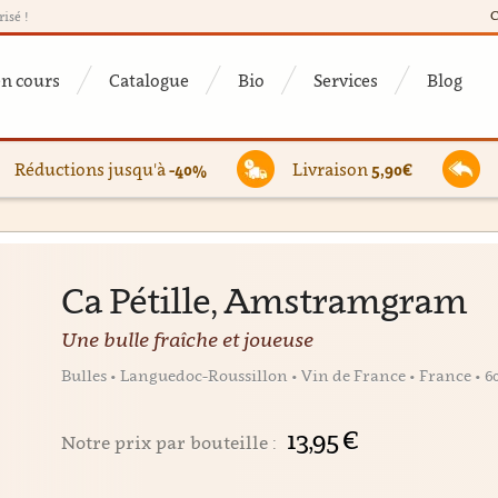
C
risé !
en cours
Catalogue
Bio
Services
Blog
Réductions jusqu'à
-40%
Livraison
5,90€
Ca Pétille, Amstramgram
Une bulle fraîche et joueuse
Bulles • Languedoc-Roussillon • Vin de France • France • 
13,95 €
Notre prix par bouteille :