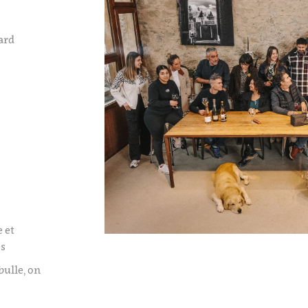
ard
 et
es
bulle, on