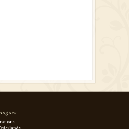
angues
rançais
ederlands