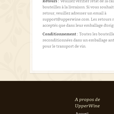
Retours :
Veuillez vérifier l'état de la ca
bouteilles à la livraison. Si vous souhai
retour, veuillez adresser un email à
support@upperwine.com. Les retours n
acceptés que dans leur emballage d'orig
Conditionnement :
Toutes les bouteill
reconditionnées dans un emballage an
pour le transport de vin.
A propos de
UpperWine
Accueil