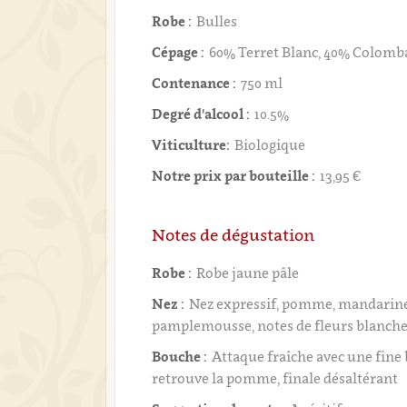
Robe :
Bulles
Cépage :
60% Terret Blanc, 40% Colomb
Contenance :
750 ml
Degré d'alcool :
10.5%
Viticulture:
Biologique
Notre prix par bouteille :
13,95 €
Notes de dégustation
Robe :
Robe jaune pâle
Nez :
Nez expressif, pomme, mandarine
pamplemousse, notes de fleurs blanch
Bouche :
Attaque fraîche avec une fine 
retrouve la pomme, finale désaltérant