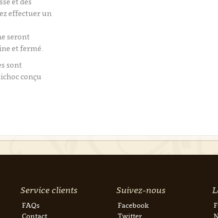
isse et des
tez effectuer un
e seront
ine et fermé.
es sont
tichoc conçu
Service clients
Suivez-nous
L
FAQs
Facebook
F
Contact
Twitter
N