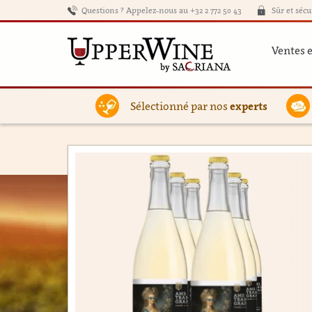
Questions ? Appelez-nous au +32 2 772 50 43
Sûr et sécu
Ventes 
Sélectionné par nos
experts