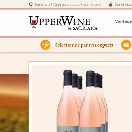
Questions ? Appelez-nous au +32 2 772 50 43
Sûr et sécu
Ventes 
Sélectionné par nos
experts