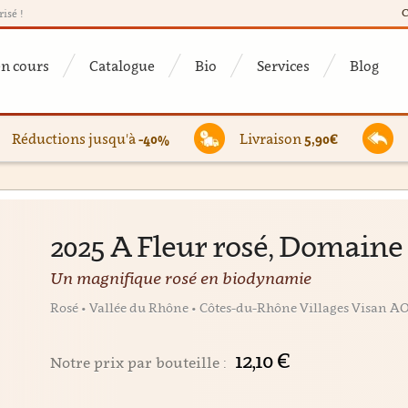
C
risé !
en cours
Catalogue
Bio
Services
Blog
Réductions jusqu'à
-40%
Livraison
5,90€
2025 A Fleur rosé, Domaine
Un magnifique rosé en biodynamie
Rosé • Vallée du Rhône • Côtes-du-Rhône Villages Visan AO
12,10 €
Notre prix par bouteille :