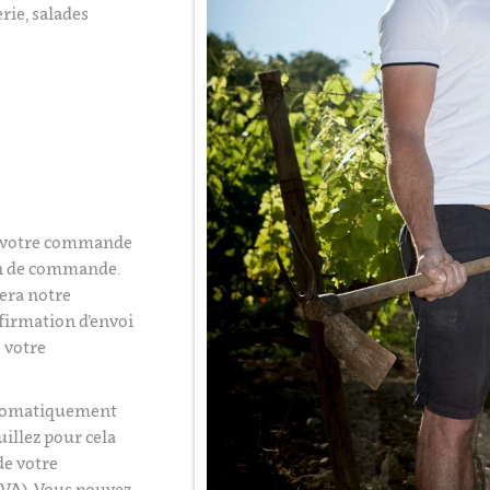
rie, salades
é votre commande
on de commande.
era notre
firmation d’envoi
 votre
utomatiquement
uillez pour cela
de votre
VA). Vous pouvez