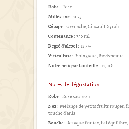
Robe :
Rosé
Millésime :
2025
Cépage :
Grenache, Cinsault, Syrah
Contenance :
750 ml
Degré d'alcool :
12.5%
Viticulture:
Biologique, Biodynamie
Notre prix par bouteille :
12,10 €
Notes de dégustation
Robe :
Rose saumon
Nez :
Mélange de petits fruits rouges, 
touche d'anis
Bouche :
Attaque fruitée, bel équilibre,