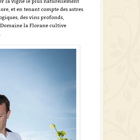
er la vigne le plus naturellement
lore, et en tenant compte des astres.
logiques, des vins profonds,
e Domaine la Florane cultive
.