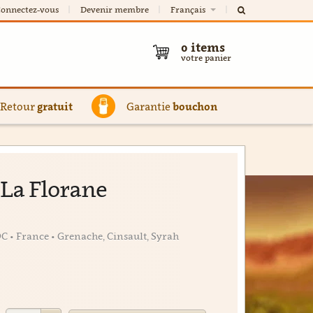
onnectez-vous
Devenir membre
Français
0
items
votre panier
Retour
gratuit
Garantie
bouchon
 La Florane
C • France • Grenache, Cinsault, Syrah