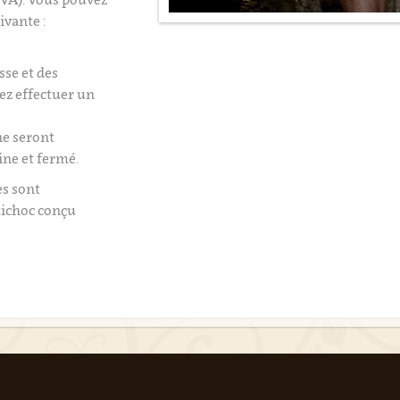
ivante :
isse et des
tez effectuer un
e seront
ine et fermé.
es sont
tichoc conçu