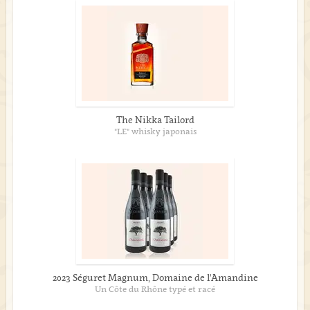
The Nikka Tailord
"LE" whisky japonais
2023 Séguret Magnum, Domaine de l'Amandine
Un Côte du Rhône typé et racé