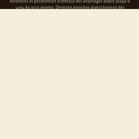
membres et permettent d'obtenir des avantages allant jusqu'à
-40% du prix moyen. Devenez membre gratuitement dès
aujourd'hui !
Lire la suite »
Actuellement en vente :
Coravin Capsules
Nos domaines :