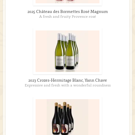
2025 Château des Bormettes Rosé Magnum
A fresh and fruity Provence rosé
2023 Crozes-Hermitage Blanc, Yann Chave
Expressive and fresh with a wonderful roundness