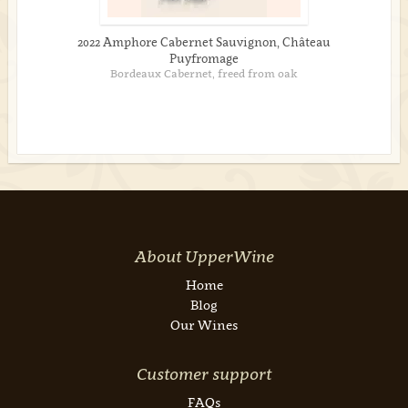
2022 Amphore Cabernet Sauvignon, Château
Puyfromage
Bordeaux Cabernet, freed from oak
About UpperWine
Home
Blog
Our Wines
Customer support
FAQs