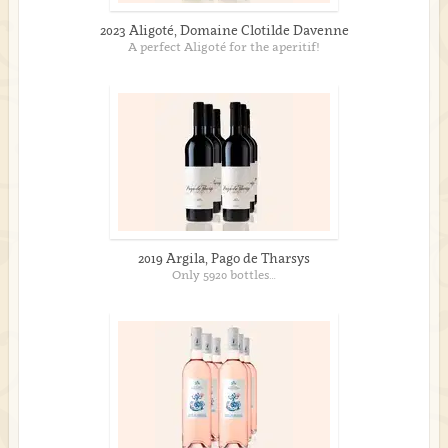
2023 Aligoté, Domaine Clotilde Davenne
A perfect Aligoté for the aperitif!
2019 Argila, Pago de Tharsys
Only 5920 bottles…